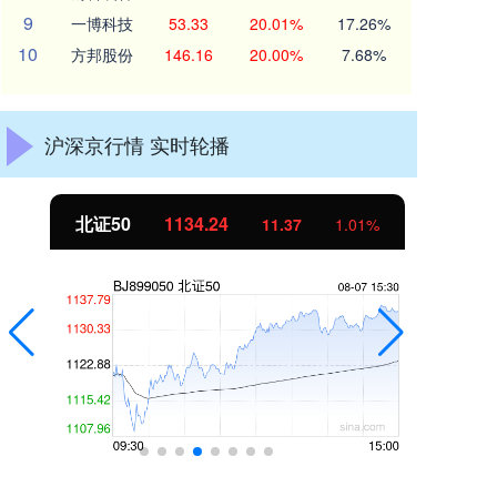
9
一博科技
53.33
20.01%
17.26%
10
方邦股份
146.16
20.00%
7.68%
沪深京行情 实时轮播
北证50
1134.24
创
11.37
1.01%