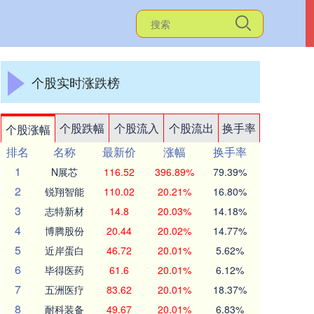
个股实时涨跌榜
个股跌幅
个股流入
个股流出
换手率
个股涨幅
排名
名称
最新价
涨幅
换手率
1
N展芯
116.52
396.89%
79.39%
2
锐翔智能
110.02
20.21%
16.80%
3
志特新材
14.8
20.03%
14.18%
4
博腾股份
20.44
20.02%
14.77%
5
近岸蛋白
46.72
20.01%
5.62%
6
毕得医药
61.6
20.01%
6.12%
7
五洲医疗
83.62
20.01%
18.37%
8
耐科装备
49.67
20.01%
6.83%