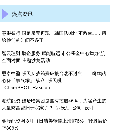
热点资讯
慧眼智行 国足魔咒再现，韩国队0比1不敌南非，留
给他们的时间不多了
智云理财 助企服务 赋能航运 市公积金中心举办“航
企面对面”主题沙龙活动
恩卓中盈 乐天女孩筠熹应援台喘不过气！ 粉丝贴
心备「氧气罐」 续命_乐天桃
_CheerSPOT_Rakuten
领航配资 娃哈哈集团是国有控股46％，为啥产生的
大量财富都归于宗家了？_宗庆后_公司_设计
金股配资网 8月11日洁美转债上涨076%，转股溢价
率309%