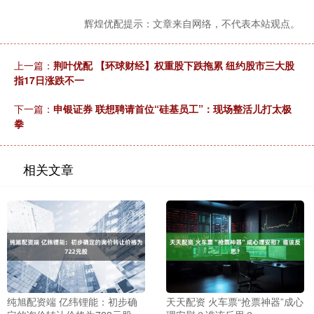
辉煌优配提示：文章来自网络，不代表本站观点。
上一篇：
荆叶优配 【环球财经】权重股下跌拖累 纽约股市三大股
指17日涨跌不一
下一篇：
申银证券 联想聘请首位“硅基员工”：现场整活儿打太极
拳
相关文章
纯旭配资端 亿纬锂能：初步确
天天配资 火车票“抢票神器”成心