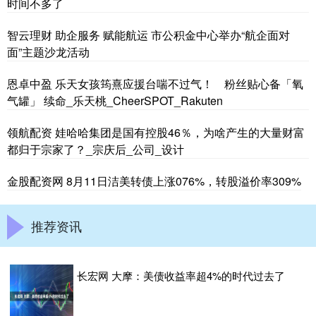
时间不多了
智云理财 助企服务 赋能航运 市公积金中心举办“航企面对
面”主题沙龙活动
恩卓中盈 乐天女孩筠熹应援台喘不过气！ 粉丝贴心备「氧
气罐」 续命_乐天桃_CheerSPOT_Rakuten
领航配资 娃哈哈集团是国有控股46％，为啥产生的大量财富
都归于宗家了？_宗庆后_公司_设计
金股配资网 8月11日洁美转债上涨076%，转股溢价率309%
推荐资讯
长宏网 大摩：美债收益率超4%的时代过去了