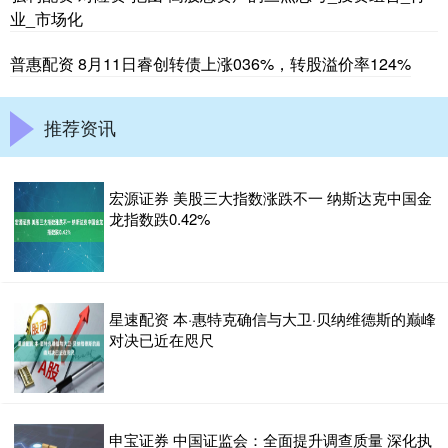
业_市场化
普惠配资 8月11日睿创转债上涨036%，转股溢价率124%
推荐资讯
宏源证券 美股三大指数涨跌不一 纳斯达克中国金
龙指数跌0.42%
星速配资 本·惠特克确信与大卫·贝纳维德斯的巅峰
对决已近在咫尺
申宝证券 中国证监会：全面提升调查质量 深化执