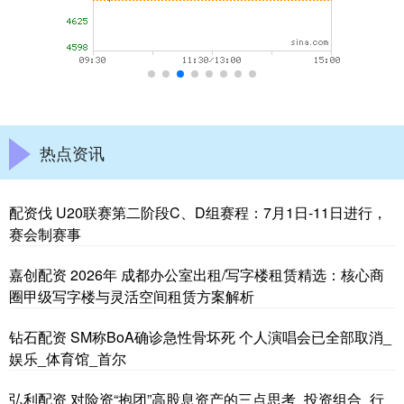
热点资讯
配资伐 U20联赛第二阶段C、D组赛程：7月1日-11日进行，
赛会制赛事
嘉创配资 2026年 成都办公室出租/写字楼租赁精选：核心商
圈甲级写字楼与灵活空间租赁方案解析
钻石配资 SM称BoA确诊急性骨坏死 个人演唱会已全部取消_
娱乐_体育馆_首尔
弘利配资 对险资“抱团”高股息资产的三点思考_投资组合_行