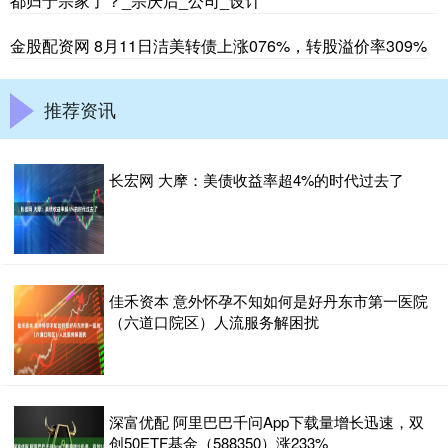
都归于宗家了？_宗庆后_公司_设计
金股配资网 8月11日洁美转债上涨076%，转股溢价率309%
推荐资讯
长宏网 大摩：美债收益率超4%的时代过去了
佳禾资本 意外怀孕不知如何是好丹东市第一医院
（六道口院区）人流服务解困扰
深富优配 阿里巴巴千问App下载量增长迅速，双
创50ETF基金（588350）涨233%