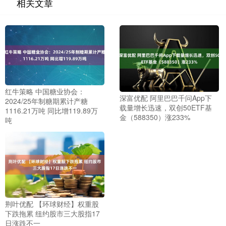
相关文章
红牛策略 中国糖业协会：
深富优配 阿里巴巴千问App下
2024/25年制糖期累计产糖
载量增长迅速，双创50ETF基
1116.21万吨 同比增119.89万
金（588350）涨233%
吨
荆叶优配 【环球财经】权重股
下跌拖累 纽约股市三大股指17
日涨跌不一