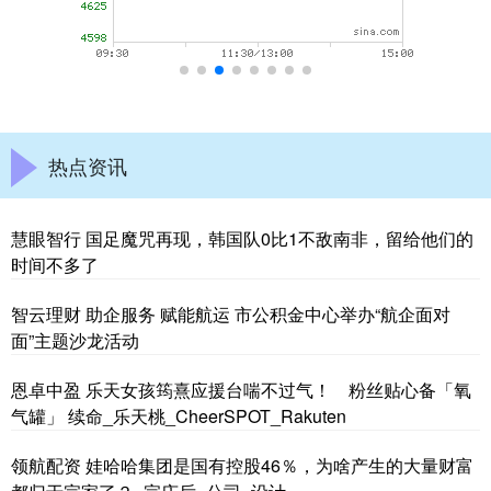
热点资讯
慧眼智行 国足魔咒再现，韩国队0比1不敌南非，留给他们的
时间不多了
智云理财 助企服务 赋能航运 市公积金中心举办“航企面对
面”主题沙龙活动
恩卓中盈 乐天女孩筠熹应援台喘不过气！ 粉丝贴心备「氧
气罐」 续命_乐天桃_CheerSPOT_Rakuten
领航配资 娃哈哈集团是国有控股46％，为啥产生的大量财富