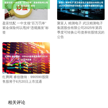
盈富忧配 一中支领“百万罚单”
聚富人 精测电子 武汉精测电子
紫金保险何以甩掉“违规频发”标
集团股份有限公司2025年第四
签
季度可转换公司债券转股情况的
公告
红腾网 睿创微纳：990590股限
售股将于6月20日上市流通
相关评论