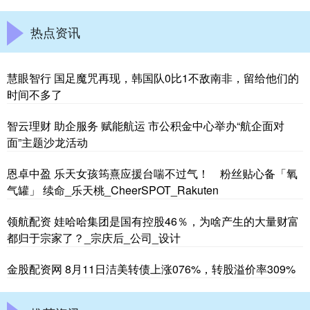
热点资讯
慧眼智行 国足魔咒再现，韩国队0比1不敌南非，留给他们的
时间不多了
智云理财 助企服务 赋能航运 市公积金中心举办“航企面对
面”主题沙龙活动
恩卓中盈 乐天女孩筠熹应援台喘不过气！ 粉丝贴心备「氧
气罐」 续命_乐天桃_CheerSPOT_Rakuten
领航配资 娃哈哈集团是国有控股46％，为啥产生的大量财富
都归于宗家了？_宗庆后_公司_设计
金股配资网 8月11日洁美转债上涨076%，转股溢价率309%