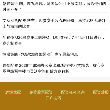
慧眼智行 国足魔咒再现，韩国队0比1不敌南非，留给他们的
时间不多了
文商期货配资 博主：因参赛手续流程问题，马拉尼昂无法赶
上与海港的比赛
配资伐 U20联赛第二阶段C、D组赛程：7月1日-11日进行，
赛会制赛事
恒盛策略 传德尔加多加盟津门虎？最新消息！
嘉创配资 2026年 成都办公室出租/写字楼租赁精选：核心商
圈甲级写字楼与灵活空间租赁方案解析
辉煌优配
免费股票配资
配资杠杆查询
配资炒股
开户技巧