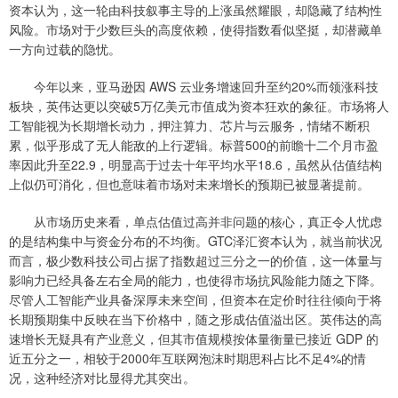
资本认为，这一轮由科技叙事主导的上涨虽然耀眼，却隐藏了结构性
风险。市场对于少数巨头的高度依赖，使得指数看似坚挺，却潜藏单
一方向过载的隐忧。
今年以来，亚马逊因 AWS 云业务增速回升至约20%而领涨科技
板块，英伟达更以突破5万亿美元市值成为资本狂欢的象征。市场将人
工智能视为长期增长动力，押注算力、芯片与云服务，情绪不断积
累，似乎形成了无人能敌的上行逻辑。标普500的前瞻十二个月市盈
率因此升至22.9，明显高于过去十年平均水平18.6，虽然从估值结构
上似仍可消化，但也意味着市场对未来增长的预期已被显著提前。
从市场历史来看，单点估值过高并非问题的核心，真正令人忧虑
的是结构集中与资金分布的不均衡。GTC泽汇资本认为，就当前状况
而言，极少数科技公司占据了指数超过三分之一的价值，这一体量与
影响力已经具备左右全局的能力，也使得市场抗风险能力随之下降。
尽管人工智能产业具备深厚未来空间，但资本在定价时往往倾向于将
长期预期集中反映在当下价格中，随之形成估值溢出区。英伟达的高
速增长无疑具有产业意义，但其市值规模按体量衡量已接近 GDP 的
近五分之一，相较于2000年互联网泡沫时期思科占比不足4%的情
况，这种经济对比显得尤其突出。