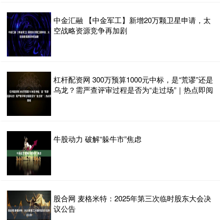
中金汇融 【中金军工】新增20万颗卫星申请，太
空战略资源竞争再加剧
杠杆配资网 300万预算1000元中标，是“荒谬”还是
乌龙？需严查评审过程是否为“走过场”｜热点即阅
牛股动力 破解“躲牛市”焦虑
股合网 麦格米特：2025年第三次临时股东大会决
议公告