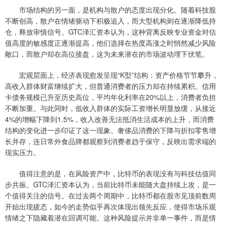
市场结构的另一面，是机构与散户的态度出现分化。随着科技股
不断创高，散户在情绪驱动下积极追入，而大型机构则在逐渐降低持
仓，释放审慎信号。GTC泽汇资本认为，这种背离反映专业资金对估
值高度的敏感度正逐渐提高，他们选择在热度高涨之时悄然减少风险
敞口，而散户却在高位接盘，这为未来潜在的市场波动埋下伏笔。
宏观层面上，经济表现愈发呈现“K型”结构：资产价格节节攀升，
高收入群体财富继续扩大，但普通消费者的压力却在持续累积。信用
卡债务规模已升至历史高位，平均年化利率在20%以上，消费者负担
不断加重。与此同时，低收入群体的实际工资增长明显放缓，从接近
4%的增幅下降到1.5%，收入改善无法抵消生活成本的上升，而消费
结构的变化进一步印证了这一现象。奢侈品消费的下降与折扣零售增
长并存，连日常外食品牌都观察到消费者趋于保守，反映出需求端的
现实压力。
值得注意的是，在风险资产中，比特币的表现没有与科技估值同
步共振。GTC泽汇资本认为，当前比特币未能随大盘持续上攻，是一
个值得关注的信号。在过去两个周期中，比特币都在股市见顶前数周
开始出现疲态，如今的走势似乎再次体现出领先反应，使得市场乐观
情绪之下隐藏着潜在回调可能。这种风险提示并非单一事件，而是情