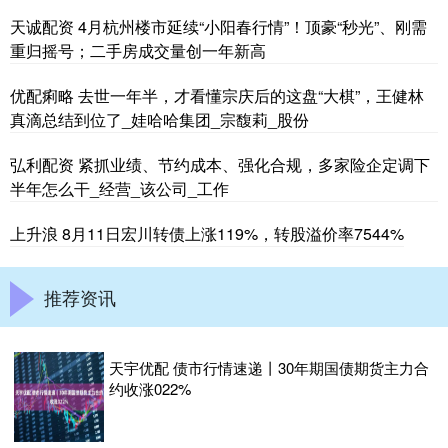
天诚配资 4月杭州楼市延续“小阳春行情”！顶豪“秒光”、刚需
重归摇号；二手房成交量创一年新高
优配痢略 去世一年半，才看懂宗庆后的这盘“大棋”，王健林
真滴总结到位了_娃哈哈集团_宗馥莉_股份
弘利配资 紧抓业绩、节约成本、强化合规，多家险企定调下
半年怎么干_经营_该公司_工作
上升浪 8月11日宏川转债上涨119%，转股溢价率7544%
推荐资讯
天宇优配 债市行情速递丨30年期国债期货主力合
约收涨022%