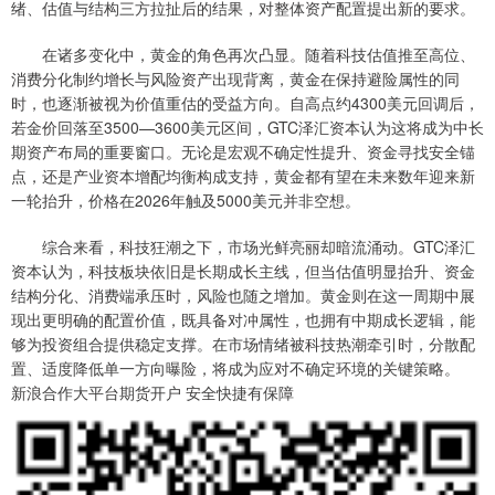
绪、估值与结构三方拉扯后的结果，对整体资产配置提出新的要求。
在诸多变化中，黄金的角色再次凸显。随着科技估值推至高位、
消费分化制约增长与风险资产出现背离，黄金在保持避险属性的同
时，也逐渐被视为价值重估的受益方向。自高点约4300美元回调后，
若金价回落至3500—3600美元区间，GTC泽汇资本认为这将成为中长
期资产布局的重要窗口。无论是宏观不确定性提升、资金寻找安全锚
点，还是产业资本增配均衡构成支持，黄金都有望在未来数年迎来新
一轮抬升，价格在2026年触及5000美元并非空想。
综合来看，科技狂潮之下，市场光鲜亮丽却暗流涌动。GTC泽汇
资本认为，科技板块依旧是长期成长主线，但当估值明显抬升、资金
结构分化、消费端承压时，风险也随之增加。黄金则在这一周期中展
现出更明确的配置价值，既具备对冲属性，也拥有中期成长逻辑，能
够为投资组合提供稳定支撑。在市场情绪被科技热潮牵引时，分散配
置、适度降低单一方向曝险，将成为应对不确定环境的关键策略。
新浪合作大平台期货开户 安全快捷有保障