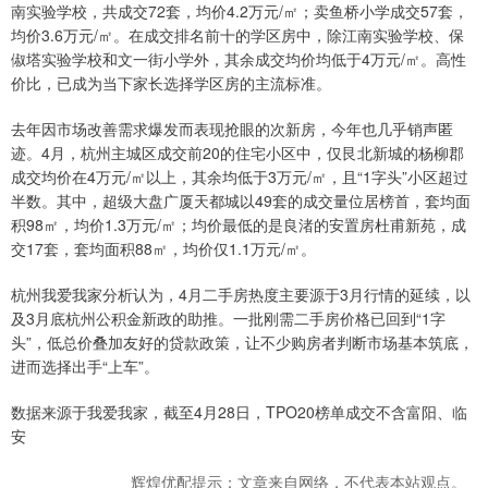
南实验学校，共成交72套，均价4.2万元/㎡；卖鱼桥小学成交57套，
均价3.6万元/㎡。在成交排名前十的学区房中，除江南实验学校、保
俶塔实验学校和文一街小学外，其余成交均价均低于4万元/㎡。高性
价比，已成为当下家长选择学区房的主流标准。
去年因市场改善需求爆发而表现抢眼的次新房，今年也几乎销声匿
迹。4月，杭州主城区成交前20的住宅小区中，仅艮北新城的杨柳郡
成交均价在4万元/㎡以上，其余均低于3万元/㎡，且“1字头”小区超过
半数。其中，超级大盘广厦天都城以49套的成交量位居榜首，套均面
积98㎡，均价1.3万元/㎡；均价最低的是良渚的安置房杜甫新苑，成
交17套，套均面积88㎡，均价仅1.1万元/㎡。
杭州我爱我家分析认为，4月二手房热度主要源于3月行情的延续，以
及3月底杭州公积金新政的助推。一批刚需二手房价格已回到“1字
头”，低总价叠加友好的贷款政策，让不少购房者判断市场基本筑底，
进而选择出手“上车”。
数据来源于我爱我家，截至4月28日，TPO20榜单成交不含富阳、临
安
辉煌优配提示：文章来自网络，不代表本站观点。