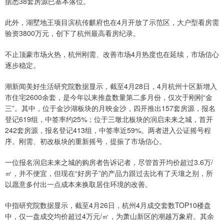
据悉38套房源已基本落位。
此外，湖墅地王项目滨杭传麒府也在4月开放了示范区，大户型看房需
验资3800万元，创下了杭州最高看房纪录。
不止顶豪市场火热，杭州刚需、改善市场4月热度也在延续，市场信心
逐步稳定。
潮新闻美好生活研究院数据显示，截至4月28日，4月杭州十区新增入
市住宅2600余套，是今年以来推盘数量第二多月份，仅次于刚刚“金
三”。其中，位于金沙湖板块的月映金沙，四开推出157套房源，报名
登记619组，中签率约25%；位于三墩北板块的润启未来之城，首开
242套房源，报名登记413组，中签率近59%。两者进入公证摇号程
序。刚需、初改板块的重新摇号，提振了市场信心。
一位报名润启未来之城的购房者告诉记者，尽管首开均价超过3.6万/
㎡，并不便宜，但现在“好房子”的产品力跟过去比有了天壤之别，所
以愿意多付出一点成本来换取居住环境的改善。
中指研究院数据显示，截至4月26日，杭州4月成交套数TOP10楼盘
中，仅一盘成交均价超过4万元/㎡，为萧山新区的潮越万象府。其余