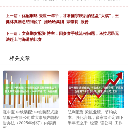
上一篇：
优配痢略 去世一年半，才看懂宗庆后的这盘“大棋”，王
健林真滴总结到位了_娃哈哈集团_宗馥莉_股份
下一篇：
文商期货配资 博主：因参赛手续流程问题，马拉尼昂无
法赶上与海港的比赛
相关文章
涨中宝 中铁装配: 中铁装配式建
弘利配资 紧抓业绩、节约成
筑股份有限公司重大事项内部报
本、强化合规，多家险企定调下
告办法（2025年修订）内容摘
半年怎么干_经营_该公司_工作
要