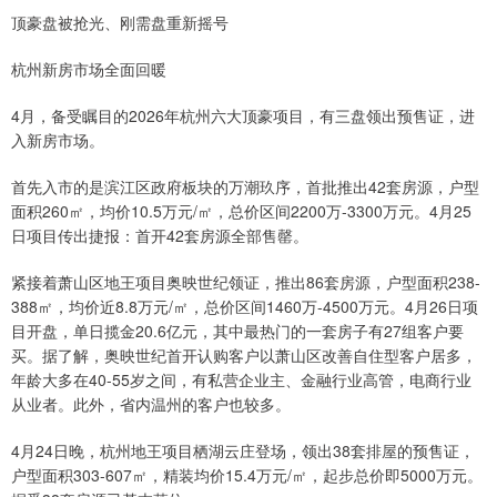
顶豪盘被抢光、刚需盘重新摇号
杭州新房市场全面回暖
4月，备受瞩目的2026年杭州六大顶豪项目，有三盘领出预售证，进
入新房市场。
首先入市的是滨江区政府板块的万潮玖序，首批推出42套房源，户型
面积260㎡，均价10.5万元/㎡，总价区间2200万-3300万元。4月25
日项目传出捷报：首开42套房源全部售罄。
紧接着萧山区地王项目奥映世纪领证，推出86套房源，户型面积238-
388㎡，均价近8.8万元/㎡，总价区间1460万-4500万元。4月26日项
目开盘，单日揽金20.6亿元，其中最热门的一套房子有27组客户要
买。据了解，奥映世纪首开认购客户以萧山区改善自住型客户居多，
年龄大多在40-55岁之间，有私营企业主、金融行业高管，电商行业
从业者。此外，省内温州的客户也较多。
4月24日晚，杭州地王项目栖湖云庄登场，领出38套排屋的预售证，
户型面积303-607㎡，精装均价15.4万元/㎡，起步总价即5000万元。