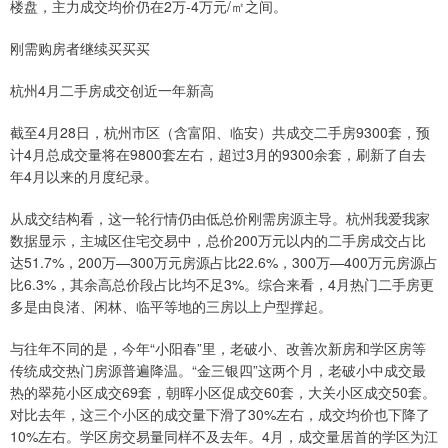
楼盘，主力成交均价仍在2万-4万元/㎡之间。
刚需购房者继续买买买
杭州4月二手房成交创近一年新高
截至4月28日，杭州市区（含富阳、临安）共成交二手房9300套，预
计4月总成交量将在9800套左右，超过3月的9300余套，刷新了自去
年4月以来的月度纪录。
从成交结构看，这一轮行情仍由低总价刚需房源主导。杭州我爱我家
数据显示，主城区住宅交易中，总价200万元以内的二手房成交占比
达51.7%，200万—300万元房源占比22.6%，300万—400万元房源占
比6.3%，其余高总价段占比均不足3%。综合来看，4月热门二手房更
多是由良渚、闲林、临平等地的三房以上户型撑起。
与往年不同的是，今年“小阳春”里，老破小、改善次新房和学区房等
传统成交热门房源普遍降温。“金三银四”这两个月，老破小中成交最
热的翠苑小区成交69套，朝晖小区促成交60套，大关小区成交50套。
对比去年，这三个小区的成交量下滑了30%左右，成交均价也下降了
10%左右。学区房交易量同样不及去年。4月，成交量居首的学区为江