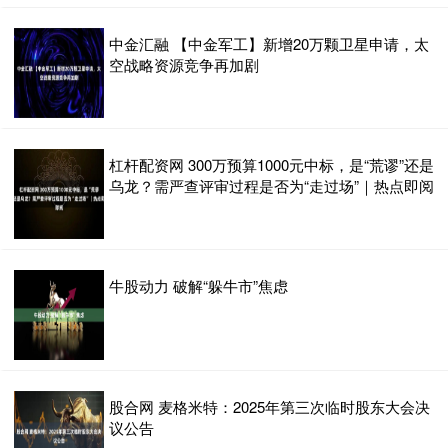
中金汇融 【中金军工】新增20万颗卫星申请，太
空战略资源竞争再加剧
杠杆配资网 300万预算1000元中标，是“荒谬”还是
乌龙？需严查评审过程是否为“走过场”｜热点即阅
牛股动力 破解“躲牛市”焦虑
股合网 麦格米特：2025年第三次临时股东大会决
议公告