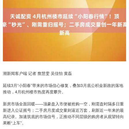
潮新闻客户端 记者 詹慧雯 吴佳怡 黄磊
延续3月“小阳春”带来的市场信心修复，叠加3月底公积金新政的落地
推动，4月杭州楼市热度再度攀升。
新房市场全面回暖——顶豪盘入市便被抢购一空，刚需盘时隔多日重
新进入公证摇号；二手房月度成交量则逼近万套，刷新近一年来的最
高纪录。加速筑底的市场信号，正推动不同层级的购房者从观望转向
果断“上车”。