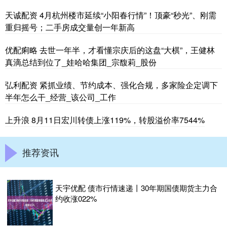
天诚配资 4月杭州楼市延续“小阳春行情”！顶豪“秒光”、刚需
重归摇号；二手房成交量创一年新高
优配痢略 去世一年半，才看懂宗庆后的这盘“大棋”，王健林
真滴总结到位了_娃哈哈集团_宗馥莉_股份
弘利配资 紧抓业绩、节约成本、强化合规，多家险企定调下
半年怎么干_经营_该公司_工作
上升浪 8月11日宏川转债上涨119%，转股溢价率7544%
推荐资讯
天宇优配 债市行情速递丨30年期国债期货主力合
约收涨022%