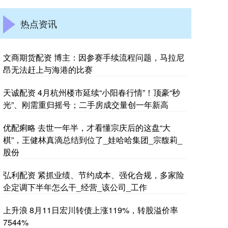
热点资讯
文商期货配资 博主：因参赛手续流程问题，马拉尼
昂无法赶上与海港的比赛
天诚配资 4月杭州楼市延续“小阳春行情”！顶豪“秒
光”、刚需重归摇号；二手房成交量创一年新高
优配痢略 去世一年半，才看懂宗庆后的这盘“大
棋”，王健林真滴总结到位了_娃哈哈集团_宗馥莉_
股份
弘利配资 紧抓业绩、节约成本、强化合规，多家险
企定调下半年怎么干_经营_该公司_工作
上升浪 8月11日宏川转债上涨119%，转股溢价率
7544%