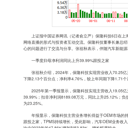
上证报中国证券网讯（记者俞立严）保隆科技6日在上海证券
网络直播的形式与投资者互动交流。保隆科技董事长兼总经
心的问题进行了交流与分享。张祖秋表示，伴随汽车新能源
一季度归母净利润同比上升39.99%跟投之家
张祖秋介绍，2024年，保隆科技实现营业收入70.25亿元，
下降2.13个百分点；净利率4.76%，较上年同期下降1.71
2025年第一季报显示，保隆科技实现主营收入19.05亿元，
39.99%；扣非净利润8189.08万元，同比上升25.12%；负
为23.25%。
年报显示，保隆科技主营业务增长得益于OEM市场的持续增
跟投之家，TPMS持续增长，受此影响，汽车OEM业务收入占比
比由2023年的47.86%增加到53.83%，增长幅度较大。