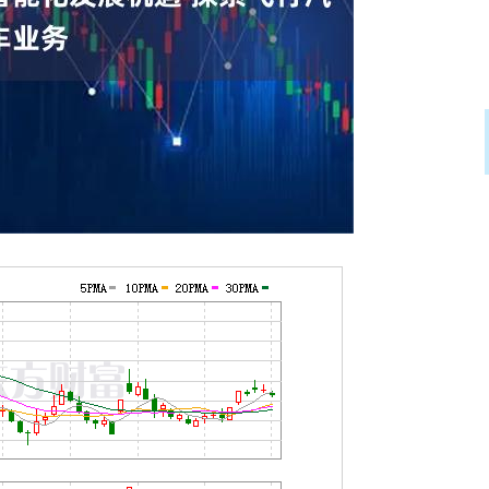
沪深300
4694.44
89
1.42%
43.13
0.93