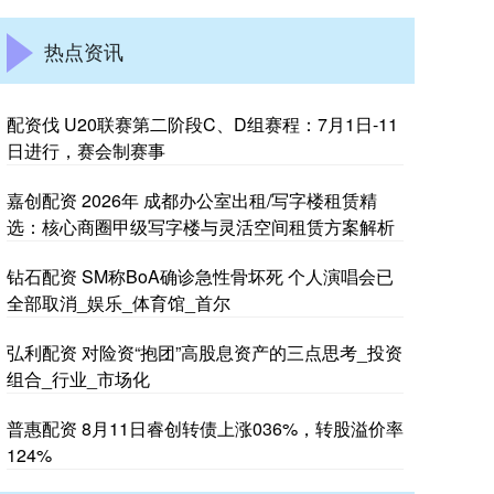
热点资讯
配资伐 U20联赛第二阶段C、D组赛程：7月1日-11
日进行，赛会制赛事
嘉创配资 2026年 成都办公室出租/写字楼租赁精
选：核心商圈甲级写字楼与灵活空间租赁方案解析
钻石配资 SM称BoA确诊急性骨坏死 个人演唱会已
全部取消_娱乐_体育馆_首尔
弘利配资 对险资“抱团”高股息资产的三点思考_投资
组合_行业_市场化
普惠配资 8月11日睿创转债上涨036%，转股溢价率
124%