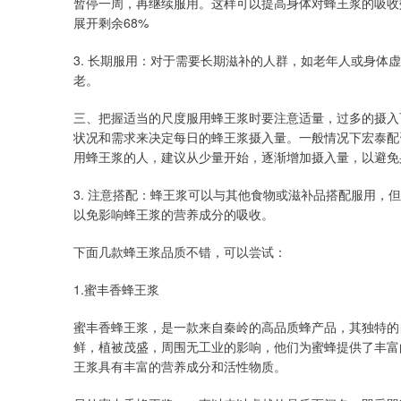
暂停一周，再继续服用。这样可以提高身体对蜂王浆的吸收
展开剩余68%
3. 长期服用：对于需要长期滋补的人群，如老年人或身体
老。
三、把握适当的尺度服用蜂王浆时要注意适量，过多的摄入可
状况和需求来决定每日的蜂王浆摄入量。一般情况下宏泰配资
用蜂王浆的人，建议从少量开始，逐渐增加摄入量，以避免
3. 注意搭配：蜂王浆可以与其他食物或滋补品搭配服用，
以免影响蜂王浆的营养成分的吸收。
下面几款蜂王浆品质不错，可以尝试：
1.蜜丰香蜂王浆
蜜丰香蜂王浆，是一款来自秦岭的高品质蜂产品，其独特的
鲜，植被茂盛，周围无工业的影响，他们为蜜蜂提供了丰富
王浆具有丰富的营养成分和活性物质。