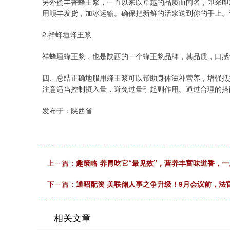
另外蜜丰香蜂王浆，一直以来以卓越的品质而闻名，即采即
用顺丰发货，加冰运输。确保把新鲜的活浆送到你的手上。
2.祥蜂垣蜂王浆
祥蜂垣蜂王浆，也是陕西的一个蜂王浆品牌，其品质，口感
四、总结正确地服用蜂王浆可以帮助身体滋补营养，增强抵
注意适当控制摄入量，避免过量引起副作用。通过合理的搭
发布于：陕西省
上一篇：
趣策略 养胃吃它“最见效”，营养丰富味道香，
下一篇：
通昭配资 美联储人事之争升级！9月会议前，法
相关文章