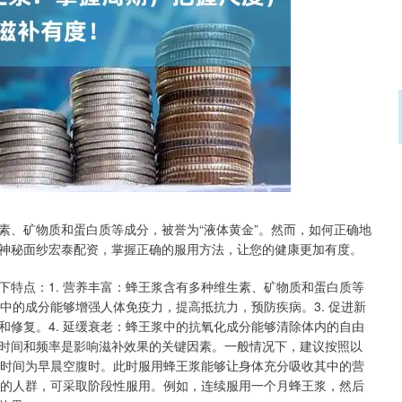
沪深300
4694.44
.42%
43.13
0.93%
素、矿物质和蛋白质等成分，被誉为“液体黄金”。然而，如何正确地
神秘面纱宏泰配资，掌握正确的服用方法，让您的健康更加有度。
特点：1. 营养丰富：蜂王浆含有多种维生素、矿物质和蛋白质等
浆中的成分能够增强人体免疫力，提高抵抗力，预防疾病。3. 促进新
修复。4. 延缓衰老：蜂王浆中的抗氧化成分能够清除体内的自由
时间和频率是影响滋补效果的关键因素。一般情况下，建议按照以
佳时间为早晨空腹时。此时服用蜂王浆能够让身体充分吸收其中的营
状的人群，可采取阶段性服用。例如，连续服用一个月蜂王浆，然后