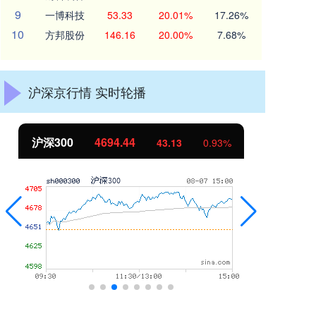
9
一博科技
53.33
20.01%
17.26%
10
方邦股份
146.16
20.00%
7.68%
沪深京行情 实时轮播
北证50
1134.24
创
11.37
1.01%