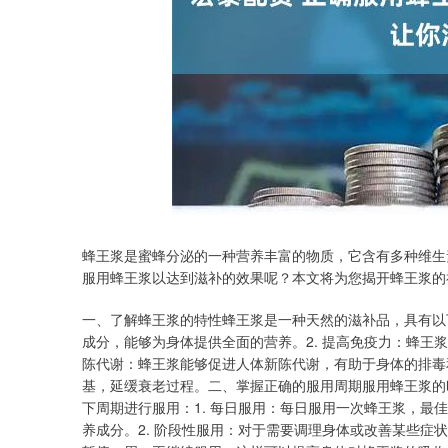
深证成指
14311.01
.68
1.02%
200.89
1
蜂王浆是蜜蜂分泌的一种营养丰富的物质，它含有多种维生
服用蜂王浆以达到滋补的效果呢？本文将为您揭开蜂王浆的
一、了解蜂王浆的特性蜂王浆是一种天然的滋补品，具有以下
成分，能够为身体提供全面的营养。2. 提高免疫力：蜂王
陈代谢：蜂王浆能够促进人体新陈代谢，有助于身体的排毒和
基，延缓衰老过程。二、掌握正确的服用周期服用蜂王浆的
下周期进行服用：1. 每日服用：每日服用一次蜂王浆，最
养成分。2. 阶段性服用：对于需要调理身体或改善某些症