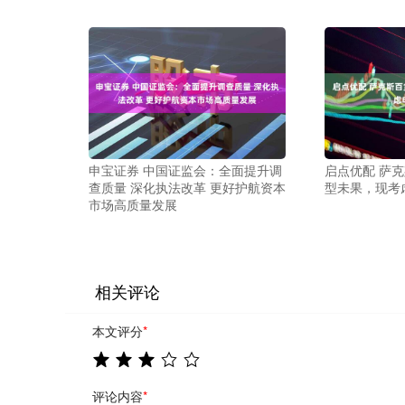
申宝证券 中国证监会：全面提升调
启点优配 萨
查质量 深化执法改革 更好护航资本
型未果，现考
市场高质量发展
相关评论
本文评分
*
评论内容
*