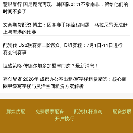
慧眼智行 国足魔咒再现，韩国队0比1不敌南非，留给他们的
时间不多了
文商期货配资 博主：因参赛手续流程问题，马拉尼昂无法赶
上与海港的比赛
配资伐 U20联赛第二阶段C、D组赛程：7月1日-11日进行，
赛会制赛事
恒盛策略 传德尔加多加盟津门虎？最新消息！
嘉创配资 2026年 成都办公室出租/写字楼租赁精选：核心商
圈甲级写字楼与灵活空间租赁方案解析
辉煌优配
免费股票配资
配资杠杆查询
配资炒股
开户技巧