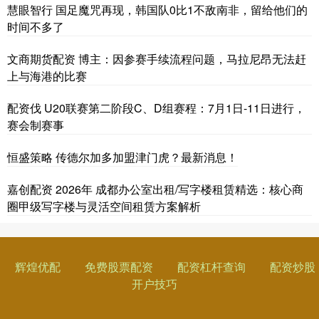
慧眼智行 国足魔咒再现，韩国队0比1不敌南非，留给他们的
时间不多了
文商期货配资 博主：因参赛手续流程问题，马拉尼昂无法赶
上与海港的比赛
配资伐 U20联赛第二阶段C、D组赛程：7月1日-11日进行，
赛会制赛事
恒盛策略 传德尔加多加盟津门虎？最新消息！
嘉创配资 2026年 成都办公室出租/写字楼租赁精选：核心商
圈甲级写字楼与灵活空间租赁方案解析
辉煌优配
免费股票配资
配资杠杆查询
配资炒股
开户技巧