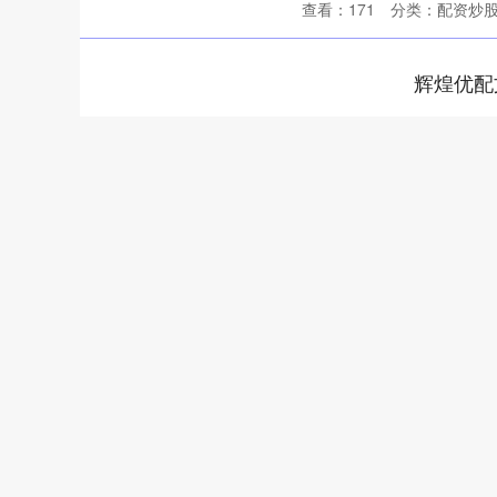
查看：
171
分类：
配资炒
辉煌优配
深证成指
14311.01
.68
1.02%
200.89
1