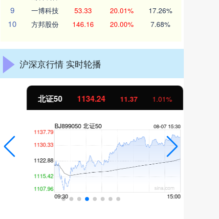
9
一博科技
53.33
20.01%
17.26%
10
方邦股份
146.16
20.00%
7.68%
沪深京行情 实时轮播
北证50
1134.24
创
11.37
1.01%