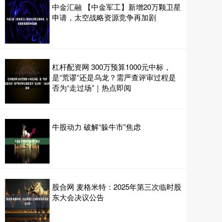
中金汇融 【中金军工】新增20万颗卫星
申请，太空战略资源竞争再加剧
杠杆配资网 300万预算1000元中标，
是“荒谬”还是乌龙？需严查评审过程是
否为“走过场”｜热点即阅
牛股动力 破解“躲牛市”焦虑
股合网 麦格米特：2025年第三次临时股
东大会决议公告