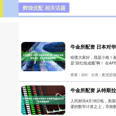
辉煌优配 相关话题
辉煌优配
首页
哈喽大家好，我是小格！
是“踩红线成瘾”啊！ 在
私....
查看：
200
分类：
配资炒
人民财讯4月18日电，美
谬的数学计算之上，导致
品....