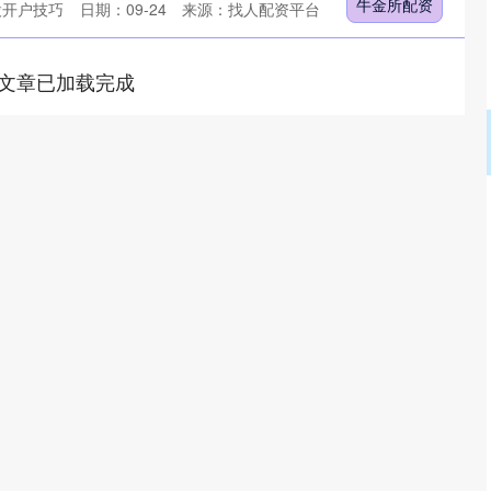
牛金所配资
股开户技巧
日期：09-24
来源：找人配资平台
文章已加载完成
沪深300
4694.44
.42%
43.13
0.93%