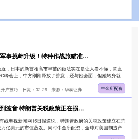
免费股票配资
配资杠杆查询
配资炒股开户技巧
牛金所配资 日本对华军事挑衅升级！特种作战旅瞄准台海，这么明着挑衅图啥？
最近，日本的新首相高市早苗的做法实在是让人看不懂，简直
APEC峰会上，中方刚刚释放了善意，还与她会面，但她转身就
牛金所配资
股开户技巧
日期：02-26
来源：华泰证券
牛金所配资 从特斯拉到波音 特朗普关税政策正在损害美国品牌
国有线电视新闻网16日报道说，特朗普政府的关税政策建立在荒
数万亿美元的市值蒸发。同时牛金所配资，全球对美国制造产