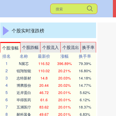
个股实时涨跌榜
个股跌幅
个股流入
个股流出
换手率
个股涨幅
排名
名称
最新价
涨幅
换手率
1
N展芯
116.52
396.89%
79.39%
2
锐翔智能
110.02
20.21%
16.80%
3
志特新材
14.8
20.03%
14.18%
4
博腾股份
20.44
20.02%
14.77%
5
近岸蛋白
46.72
20.01%
5.62%
6
毕得医药
61.6
20.01%
6.12%
7
五洲医疗
83.62
20.01%
18.37%
8
耐科装备
49.67
20.01%
6.83%