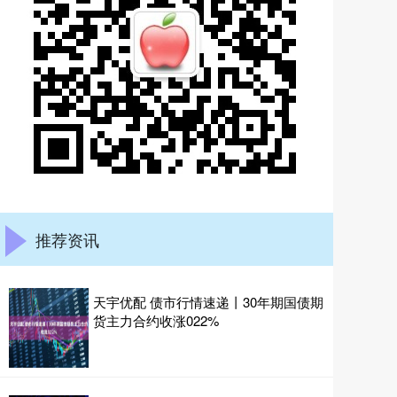
推荐资讯
天宇优配 债市行情速递丨30年期国债期
货主力合约收涨022%