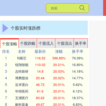
个股实时涨跌榜
个股跌幅
个股流入
个股流出
换手率
个股涨幅
排名
名称
最新价
涨幅
换手率
1
N展芯
116.52
396.89%
79.39%
2
锐翔智能
110.02
20.21%
16.80%
3
志特新材
14.8
20.03%
14.18%
4
博腾股份
20.44
20.02%
14.77%
5
近岸蛋白
46.72
20.01%
5.62%
6
毕得医药
61.6
20.01%
6.12%
7
五洲医疗
83.62
20.01%
18.37%
8
耐科装备
49.67
20.01%
6.83%