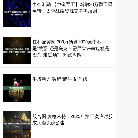
中金汇融 【中金军工】新增20万颗卫星
申请，太空战略资源竞争再加剧
杠杆配资网 300万预算1000元中标，
是“荒谬”还是乌龙？需严查评审过程是
否为“走过场”｜热点即阅
牛股动力 破解“躲牛市”焦虑
股合网 麦格米特：2025年第三次临时股
东大会决议公告