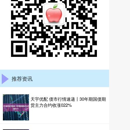
推荐资讯
天宇优配 债市行情速递丨30年期国债期
货主力合约收涨022%