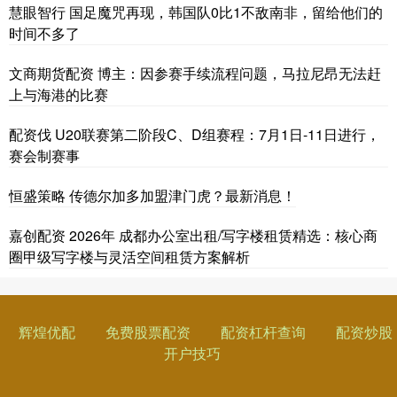
慧眼智行 国足魔咒再现，韩国队0比1不敌南非，留给他们的
时间不多了
文商期货配资 博主：因参赛手续流程问题，马拉尼昂无法赶
上与海港的比赛
配资伐 U20联赛第二阶段C、D组赛程：7月1日-11日进行，
赛会制赛事
恒盛策略 传德尔加多加盟津门虎？最新消息！
嘉创配资 2026年 成都办公室出租/写字楼租赁精选：核心商
圈甲级写字楼与灵活空间租赁方案解析
辉煌优配
免费股票配资
配资杠杆查询
配资炒股
开户技巧