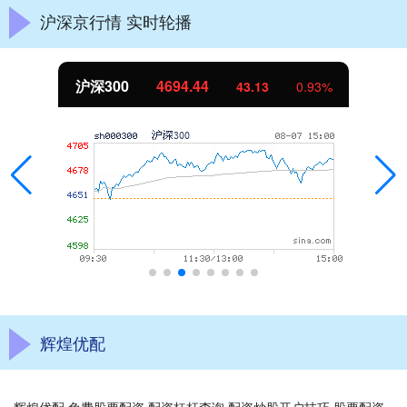
沪深京行情 实时轮播
北证50
1134.24
11.37
1.01%
辉煌优配