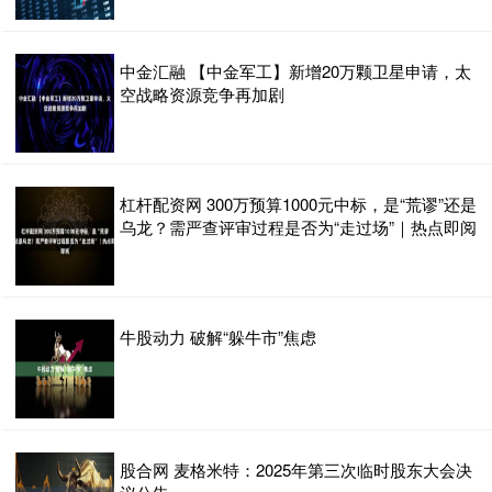
中金汇融 【中金军工】新增20万颗卫星申请，太
空战略资源竞争再加剧
杠杆配资网 300万预算1000元中标，是“荒谬”还是
乌龙？需严查评审过程是否为“走过场”｜热点即阅
牛股动力 破解“躲牛市”焦虑
股合网 麦格米特：2025年第三次临时股东大会决