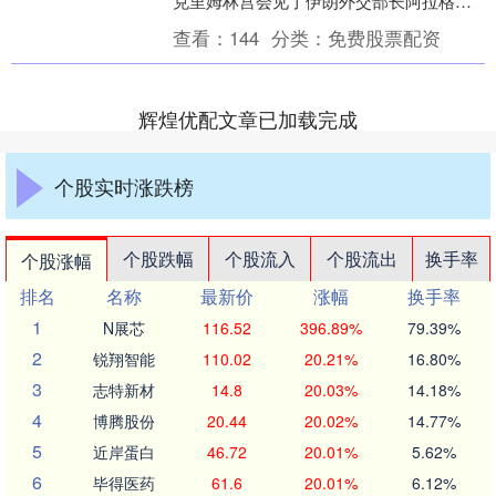
克里姆林宫会见了伊朗外交部长阿拉格
齐。 按照伊朗方面此前的说法，双方将在
查看：
144
分类：
免费股票配资
会谈中讨论伊....
辉煌优配文章已加载完成
个股实时涨跌榜
个股跌幅
个股流入
个股流出
换手率
个股涨幅
排名
名称
最新价
涨幅
换手率
1
N展芯
116.52
396.89%
79.39%
2
锐翔智能
110.02
20.21%
16.80%
3
志特新材
14.8
20.03%
14.18%
4
博腾股份
20.44
20.02%
14.77%
5
近岸蛋白
46.72
20.01%
5.62%
6
毕得医药
61.6
20.01%
6.12%