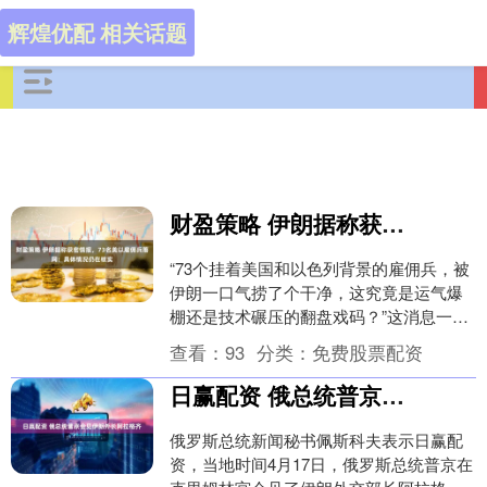
辉煌优配 相关话题
财盈策略 伊朗据称获密情报，73名美以雇佣兵落网：具体情况仍在核实
“73个挂着美国和以色列背景的雇佣兵，被
伊朗一口气捞了个干净，这究竟是运气爆
棚还是技术碾压的翻盘戏码？”这消息一出
来就炸了锅，尤其“人脸识别无人机精准锁
查看：
93
分类：
免费股票配资
定核心嫌....
日赢配资 俄总统普京会见伊朗外长阿拉格齐
俄罗斯总统新闻秘书佩斯科夫表示日赢配
资，当地时间4月17日，俄罗斯总统普京在