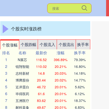
个股实时涨跌榜
个股跌幅
个股流入
个股流出
换手率
个股涨幅
排名
名称
最新价
涨幅
换手率
1
N展芯
116.52
396.89%
79.39%
2
锐翔智能
110.02
20.21%
16.80%
3
志特新材
14.8
20.03%
14.18%
4
博腾股份
20.44
20.02%
14.77%
5
近岸蛋白
46.72
20.01%
5.62%
6
毕得医药
61.6
20.01%
6.12%
7
五洲医疗
83.62
20.01%
18.37%
8
耐科装备
49.67
20.01%
6.83%