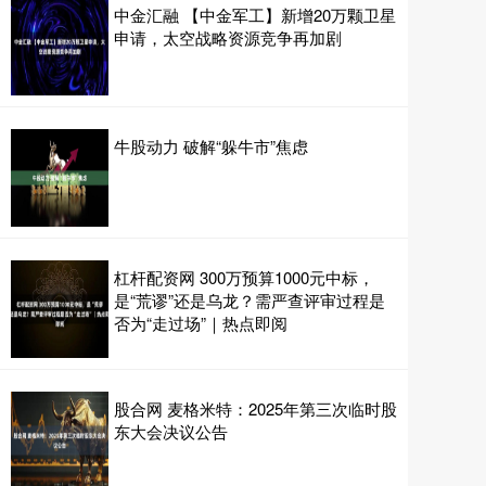
中金汇融 【中金军工】新增20万颗卫星
申请，太空战略资源竞争再加剧
牛股动力 破解“躲牛市”焦虑
杠杆配资网 300万预算1000元中标，
是“荒谬”还是乌龙？需严查评审过程是
否为“走过场”｜热点即阅
股合网 麦格米特：2025年第三次临时股
东大会决议公告