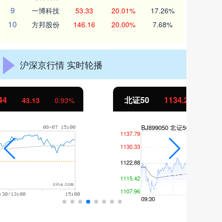
9
一博科技
53.33
20.01%
17.26%
10
方邦股份
146.16
20.00%
7.68%
沪深京行情 实时轮播
北证50
1134.24
创
11.37
1.01%