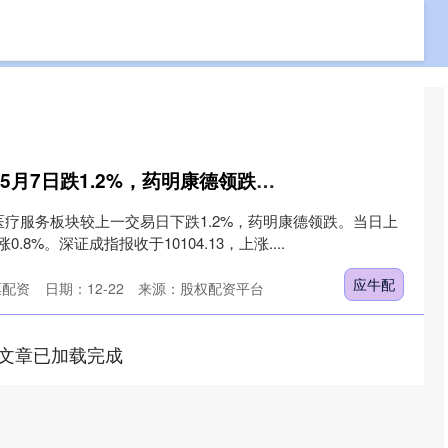
免费股票配资
配资杠杆查询
配资炒股开户技巧
应牛配 医疗服务板块5月7日跌1.2%，药明康德领跌，主力资金净流出5.7亿元
医疗服务板块较上一交易日下跌1.2%，药明康德领跌。当日上
0.8%。深证成指报收于10104.13，上涨....
应牛配
票配资
日期：12-22
来源：股权配资平台
文章已加载完成