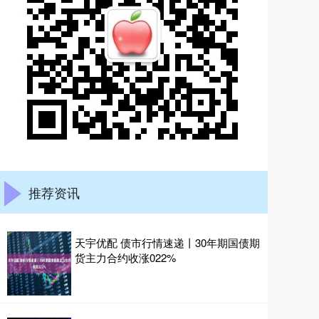
推荐资讯
天宇优配 债市行情速递丨30年期国债期
货主力合约收涨022%