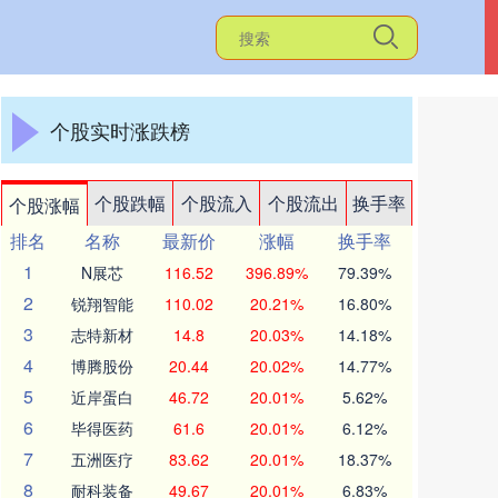
个股实时涨跌榜
个股跌幅
个股流入
个股流出
换手率
个股涨幅
排名
名称
最新价
涨幅
换手率
1
N展芯
116.52
396.89%
79.39%
2
锐翔智能
110.02
20.21%
16.80%
3
志特新材
14.8
20.03%
14.18%
4
博腾股份
20.44
20.02%
14.77%
5
近岸蛋白
46.72
20.01%
5.62%
6
毕得医药
61.6
20.01%
6.12%
7
五洲医疗
83.62
20.01%
18.37%
8
耐科装备
49.67
20.01%
6.83%