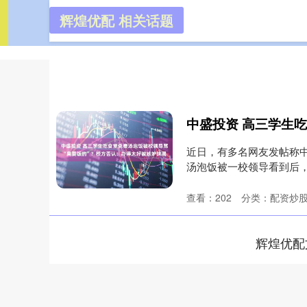
辉煌优配 相关话题
辉煌优配
首页
近日，有多名网友发帖称
汤泡饭被一校领导看到后，
22....
查看：
202
分类：
配资炒
辉煌优配