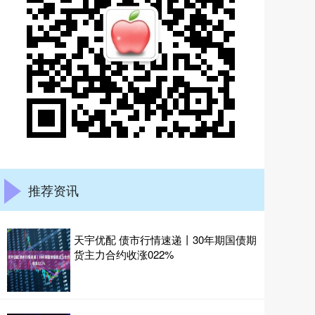
推荐资讯
天宇优配 债市行情速递丨30年期国债期
货主力合约收涨022%