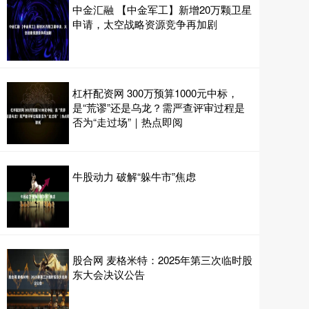
中金汇融 【中金军工】新增20万颗卫星
申请，太空战略资源竞争再加剧
杠杆配资网 300万预算1000元中标，
是“荒谬”还是乌龙？需严查评审过程是
否为“走过场”｜热点即阅
牛股动力 破解“躲牛市”焦虑
股合网 麦格米特：2025年第三次临时股
东大会决议公告