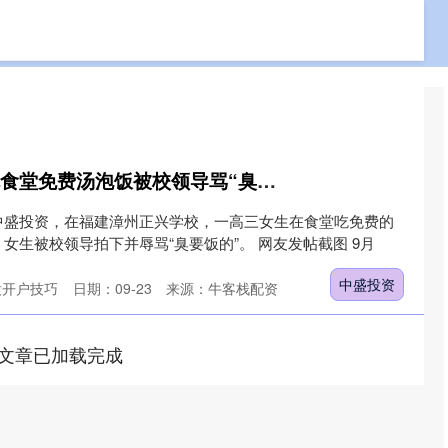
免费股票配资
配资杠杆查询
配资炒股开户技巧
中盛投资 高三学生吃食堂免费汤泡饭被校领导骂“臭要饭的”？校方否认：办得太好被嫉妒抹黑
中盛投资，在福建漳州正兴学校，一高三女生在食堂吃免费的
女生被校领导拍下并辱骂“臭要饭的”。 网友发帖截图 9月
中盛投资
股开户技巧
日期：09-23
来源：牛客栈配资
文章已加载完成