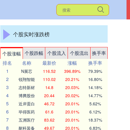
个股实时涨跌榜
个股跌幅
个股流入
个股流出
换手率
个股涨幅
排名
名称
最新价
涨幅
换手率
1
N展芯
116.52
396.89%
79.39%
2
锐翔智能
110.02
20.21%
16.80%
3
志特新材
14.8
20.03%
14.18%
4
博腾股份
20.44
20.02%
14.77%
5
近岸蛋白
46.72
20.01%
5.62%
6
毕得医药
61.6
20.01%
6.12%
7
五洲医疗
83.62
20.01%
18.37%
8
耐科装备
49.67
20.01%
6.83%