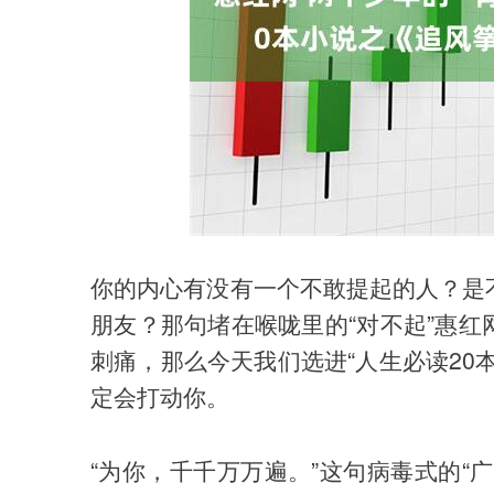
上证指数
3940.04
.40
2.13%
39.68
1.
你的内心有没有一个不敢提起的人？是
朋友？那句堵在喉咙里的“对不起”惠
刺痛，那么今天我们选进“人生必读20
定会打动你。
“为你，千千万万遍。”这句病毒式的“