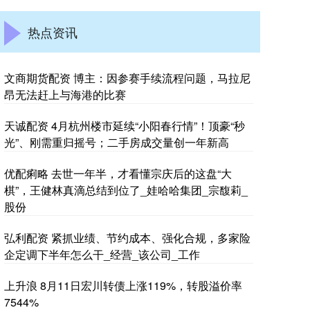
热点资讯
文商期货配资 博主：因参赛手续流程问题，马拉尼
昂无法赶上与海港的比赛
天诚配资 4月杭州楼市延续“小阳春行情”！顶豪“秒
光”、刚需重归摇号；二手房成交量创一年新高
优配痢略 去世一年半，才看懂宗庆后的这盘“大
棋”，王健林真滴总结到位了_娃哈哈集团_宗馥莉_
股份
弘利配资 紧抓业绩、节约成本、强化合规，多家险
企定调下半年怎么干_经营_该公司_工作
上升浪 8月11日宏川转债上涨119%，转股溢价率
7544%