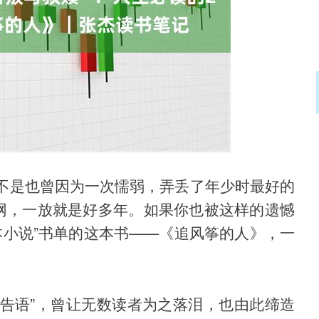
深证成指
14311.01
02%
200.89
1.42%
不是也曾因为一次懦弱，弄丢了年少时最好的
红网，一放就是好多年。如果你也被这样的遗憾
本小说”书单的这本书——《追风筝的人》，一
广告语”，曾让无数读者为之落泪，也由此缔造