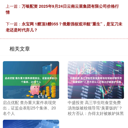
上一篇：
万银配资 2025年9月24日云南云菜集团有限公司价格行
情
下一篇：
永宝网 1艘顶3艘055？俄最强核巡洋舰“重生”，是宝刀未
老还是时代弃儿？
相关文章
启点优配 查办重大案件表现突
中盛投资 高三学生吃食堂免费
出，证监会表彰25个集体、20
汤泡饭被校领导骂“臭要饭的”？
名个人
校方否认：办得太好被嫉妒抹黑