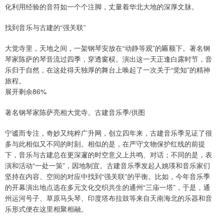
化利用经验的音符如一个个注脚，丈量着华北大地的深厚文脉。
找到音乐与古建的“强关联”
大觉寺里，天地之间，一架钢琴安放在“动静等观”的匾额下。著名钢
琴家陈萨的琴音流过四季，穿透窗棂。演出这一天正逢白露时节，音
乐归于自然，在这处得天独厚的舞台上唤起了一次关于“觉知”的精神
旅程。
展开剩余86%
著名钢琴家陈萨亮相大觉寺。古建音乐季/供图
宁谧而专注，奇妙又纯粹广升网，创立四年来，古建音乐季见证了很
多与此相似又不同的时刻。相似的是，在严守文物保护红线的前提
下，音乐与古建总在更深邃的时空意义上共鸣、对话；不同的是，表
演和活动“一处一策”，因地制宜。古建音乐季发起人姚瑛和音乐家们
坚持在内容、空间的对应中找到“强关联”的平衡。比如，今年音乐季
的开幕演出地点选在多元文化交织共生的通州“三庙一塔”，于是，通
州运河号子、草原马头琴、印度塔布拉鼓等来自天南海北的乐器和音
乐形式便在这里相聚相融。