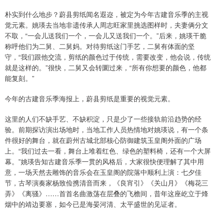
朴实到什么地步？蔚县剪纸闻名遐迩，被定为今年古建音乐季的主视
觉元素。姚瑛去当地非遗传承人周志旺家里挑选图样时，夫妻俩分文
不取，“一会儿送我们一个，一会儿又送我们一个。”后来，姚瑛干脆
称呼他们为二舅、二舅妈。对待剪纸这门手艺，二舅有体面的坚
守，“我们跟他交流，剪纸的颜色过于传统，需要改变，他会说，传统
就是这样的。”很快，二舅又会转圜过来，“所有你想要的颜色，他都
能复刻。”
今年的古建音乐季海报上，蔚县剪纸是重要的视觉元素。
这里的人们不缺手艺、不缺积淀，只是少了一些接轨前沿趋势的经
验。前期探访演出场地时，当地工作人员热情地对姚瑛说，有一个条
件很好的舞台，就在蔚州古城北部核心防御建筑玉皇阁外面的广场
上。“我们过去一看，舞台上堆着红色、绿色的塑料椅，还有一个大屏
幕。”姚瑛告知古建音乐季一贯的风格后，大家很快便理解了其中用
意，一场天然去雕饰的音乐会在玉皇阁的院落中顺利上演：七夕佳
节，古琴演奏家杨致俭携清音而来，《良宵引》《关山月》《梅花三
弄》《离骚》……首首名曲激荡在层叠的飞檐间，昔年这座屹立于烽
烟中的靖边要塞，如今已是海晏河清、太平盛世的见证者。