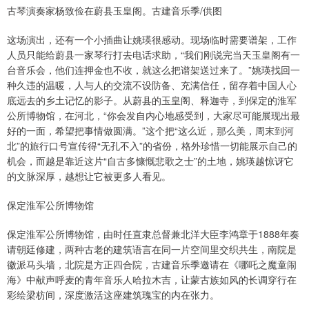
古琴演奏家杨致俭在蔚县玉皇阁。古建音乐季/供图
这场演出，还有一个小插曲让姚瑛很感动。现场临时需要谱架，工作
人员只能给蔚县一家琴行打去电话求助，“我们刚说完当天玉皇阁有一
台音乐会，他们连押金也不收，就这么把谱架送过来了。”姚瑛找回一
种久违的温暖，人与人的交流不设防备、充满信任，留存着中国人心
底远去的乡土记忆的影子。从蔚县的玉皇阁、释迦寺，到保定的淮军
公所博物馆，在河北，“你会发自内心地感受到，大家尽可能展现出最
好的一面，希望把事情做圆满。”这个把“这么近，那么美，周末到河
北”的旅行口号宣传得“无孔不入”的省份，格外珍惜一切能展示自己的
机会，而越是靠近这片“自古多慷慨悲歌之士”的土地，姚瑛越惊讶它
的文脉深厚，越想让它被更多人看见。
保定淮军公所博物馆
保定淮军公所博物馆，由时任直隶总督兼北洋大臣李鸿章于1888年奏
请朝廷修建，两种古老的建筑语言在同一片空间里交织共生，南院是
徽派马头墙，北院是方正四合院，古建音乐季邀请在《哪吒之魔童闹
海》中献声呼麦的青年音乐人哈拉木吉，让蒙古族如风的长调穿行在
彩绘梁枋间，深度激活这座建筑瑰宝的内在张力。