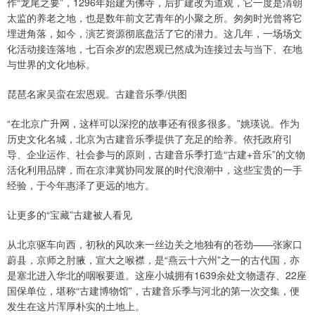
作“龙尾之要”，1296年始建为佛寺，后扩建改为道观，它一度是清朝
太监的养老之地，也是数年前文艺青年的小聚之所。匆匆时光曾将它
埋进角落，如今，演艺资源彻底盘活了它的潜力。这几年，一场场文
化活动接连落地，七百余岁的宏恩观已然成为连接过去与当下、在地
与世界的文化地标。
琵琶名家吴蛮在宏恩观。古建音乐季/供图
“在北京广升网，这样可以深挖的故事还有很多很多。”姚瑛说。作为
历史文化名城，北京为古建音乐季提供了充足的给养。依托政府引
导、企业运作、社会参与的原则，古建音乐季打造“古建+音乐”的文物
活化利用品牌，而在京津冀协同发展的时代浪潮中，这些宝贵的一手
经验，于今年惠泽了更远的地方。
让更多的“宝藏”古建被人看见
从北京驱车向西，初秋的风吹来一丝边关之地独有的苍劲——张家口
蔚县，京师之肘腋，宣大之喉襟，是“燕云十六州”之一的古代国，亦
是塞北进入华北的咽喉要道。这座小城拥有1639余处文物遗存、22座
国保单位，堪称“古建博物馆”，古建音乐季与河北的第一次交集，便
发生在这片浑厚朴实的土地上。