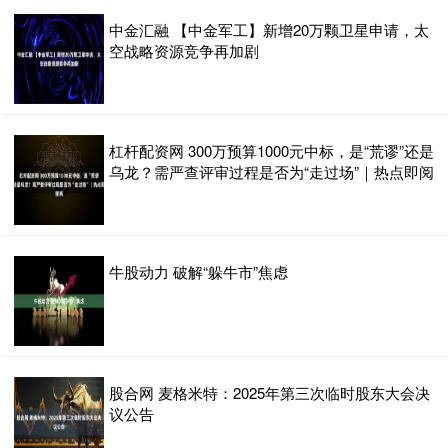
中金汇融 【中金军工】新增20万颗卫星申请，太
空战略资源竞争再加剧
杠杆配资网 300万预算1000元中标，是“荒谬”还是
乌龙？需严查评审过程是否为“走过场”｜热点即阅
牛股动力 破解“躲牛市”焦虑
股合网 麦格米特：2025年第三次临时股东大会决
议公告