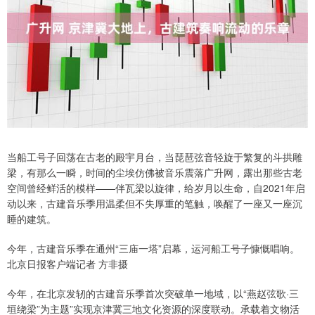
当船工号子回荡在古老的殿宇月台，当琵琶弦音轻旋于繁复的斗拱雕
梁，有那么一瞬，时间的尘埃仿佛被音乐震落广升网，露出那些古老
空间曾经鲜活的模样——伴瓦梁以旋律，给岁月以生命，自2021年启
动以来，古建音乐季用温柔但不失厚重的笔触，唤醒了一座又一座沉
睡的建筑。
今年，古建音乐季在通州“三庙一塔”启幕，运河船工号子慷慨唱响。
北京日报客户端记者 方非摄
今年，在北京发轫的古建音乐季首次突破单一地域，以“燕赵弦歌·三
垣绕梁”为主题”实现京津冀三地文化资源的深度联动。承载着文物活