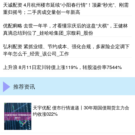
天诚配资 4月杭州楼市延续“小阳春行情”！顶豪“秒光”、刚需
重归摇号；二手房成交量创一年新高
优配痢略 去世一年半，才看懂宗庆后的这盘“大棋”，王健林
真滴总结到位了_娃哈哈集团_宗馥莉_股份
弘利配资 紧抓业绩、节约成本、强化合规，多家险企定调下
半年怎么干_经营_该公司_工作
上升浪 8月11日宏川转债上涨119%，转股溢价率7544%
推荐资讯
天宇优配 债市行情速递丨30年期国债期货主力合
约收涨022%