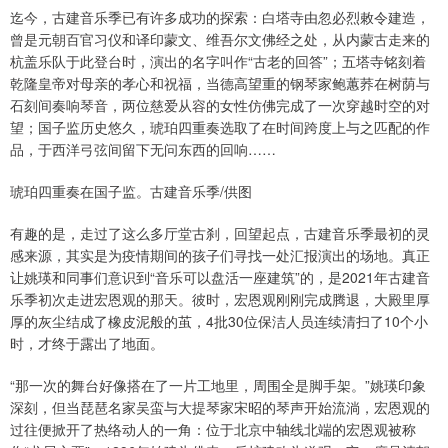
迄今，古建音乐季已有许多成功的探索：白塔寺由忽必烈敕令建造，
曾是元朝百官习仪和译印蒙文、维吾尔文佛经之处，从内蒙古走来的
杭盖乐队于此登台时，演出的名字叫作“古老的回答”；五塔寺铭刻着
乾隆皇帝对母亲的孝心和祝福，当德高望重的钢琴家鲍蕙荞在树荫与
石刻间奏响琴音，两位慈爱从容的女性仿佛完成了一次穿越时空的对
望；国子监历史悠久，琥珀四重奏选取了在时间跨度上与之匹配的作
品，于西洋弓弦间留下无问东西的回响……
琥珀四重奏在国子监。古建音乐季/供图
有趣的是，走过了这么多厅堂古刹，回望起点，古建音乐季最初的灵
感来源，其实是为疫情期间的孩子们寻找一处汇报演出的场地。真正
让姚瑛和同事们意识到“音乐可以盘活一座建筑”的，是2021年古建音
乐季初次走进宏恩观的那天。彼时，宏恩观刚刚完成腾退，大殿里厚
厚的灰尘结成了橡皮泥般的茧，4批30位保洁人员连续清扫了10个小
时，才终于露出了地面。
“那一次的舞台好像搭在了一片工地里，周围全是脚手架。”姚瑛印象
深刻，但当琵琶名家吴蛮与大提琴家宋昭的琴声开始流淌，宏恩观的
过往便掀开了热络动人的一角：位于北京中轴线北端的宏恩观被称