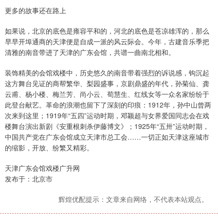
更多的故事还在路上
如果说，北京的底色是雍容平和的，河北的底色是苍凉雄浑的，那么
早早开埠通商的天津便是自成一派的风云际会。今年，古建音乐季把
清雅的南音带进了天津的广东会馆，共谱一曲南北相和。
装饰精美的会馆戏楼中，历史悠久的南音带着强烈的诉说感，钩沉起
这方舞台见证的商帮繁华、梨园盛事，京剧鼎盛的年代，孙菊仙、龚
云甫、杨小楼、梅兰芳、尚小云、荀慧生、红线女等一众名家纷纷于
此登台献艺。革命的浪潮也留下了深刻的印痕：1912年，孙中山曾两
次来到这里；1919年“五四”运动时期，邓颖超与女界爱国同志会在戏
楼舞台演出新剧《安重根刺杀伊藤博文》；1925年“五卅”运动时期，
中国共产党在广东会馆成立天津市总工会……一切正如天津这座城市
的缩影，开放、纷繁又精彩。
天津广东会馆戏楼广升网
发布于：北京市
辉煌优配提示：文章来自网络，不代表本站观点。