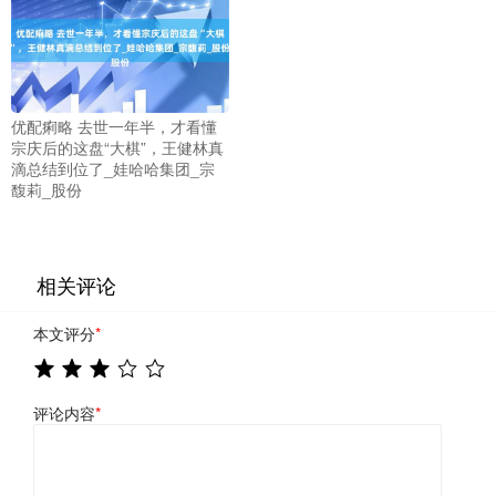
优配痢略 去世一年半，才看懂
宗庆后的这盘“大棋”，王健林真
滴总结到位了_娃哈哈集团_宗
馥莉_股份
相关评论
本文评分
*
评论内容
*