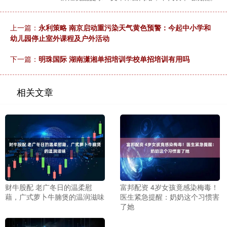
上一篇：
永利策略 南京启动重污染天气黄色预警：今起中小学和
幼儿园停止室外课程及户外活动
下一篇：
明珠国际 湖南潇湘单招培训学校单招培训有用吗
相关文章
财牛股配 老广冬日的温柔慰
富邦配资 4岁女孩竟感染梅毒！
藉，广式萝卜牛腩煲的温润滋味
医生紧急提醒：奶奶这个习惯害
了她