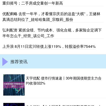
重归摇号；二手房成交量创一年新高
优配痢略 去世一年半，才看懂宗庆后的这盘“大棋”，王健林
真滴总结到位了_娃哈哈集团_宗馥莉_股份
弘利配资 紧抓业绩、节约成本、强化合规，多家险企定调下
半年怎么干_经营_该公司_工作
上升浪 8月11日宏川转债上涨119%，转股溢价率7544%
推荐资讯
天宇优配 债市行情速递丨30年期国债期货主力合
约收涨022%