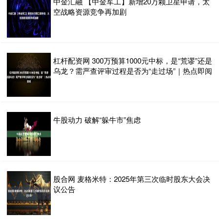
中金汇融 【中金军工】新增20万颗卫星申请，太
空战略资源竞争再加剧
杠杆配资网 300万预算1000元中标，是“荒谬”还是
乌龙？需严查评审过程是否为“走过场”｜热点即阅
牛股动力 破解“躲牛市”焦虑
股合网 麦格米特：2025年第三次临时股东大会决
议公告